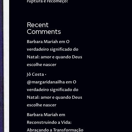
ruptura e recomeço!
Recent
Comments
Barbara Mariah
em
O
verdadeiro significado do
Natal: amor e quando Deus
escolhe nascer
Jô Costa •
@margaridanailha
em
O
verdadeiro significado do
Natal: amor e quando Deus
escolhe nascer
Barbara Mariah
em
Reconstruindo a Vida:
Abraçando a Transformação