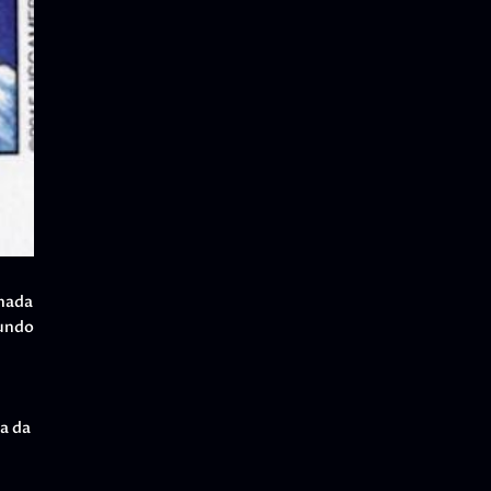
rnada
mundo
a da