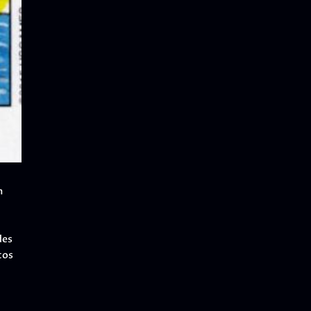
m
des
tos