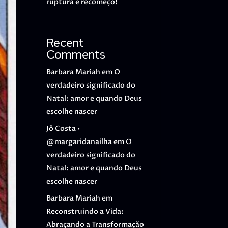
ruptura e recomeço!
Recent
Comments
Barbara Mariah
em
O
verdadeiro significado do
Natal: amor e quando Deus
escolhe nascer
Jô Costa •
@margaridanailha
em
O
verdadeiro significado do
Natal: amor e quando Deus
escolhe nascer
Barbara Mariah
em
Reconstruindo a Vida:
Abraçando a Transformação