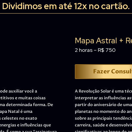
Dividimos em até 12x no cartão.
Mapa Astral + R
2 horas – R$ 750
Fazer Consul
de auxiliar você a
A Revolução Solar é uma técn
titivos e muitas coisas
interpretar as influências a
uma determinada forma. De
partir do aniversário de um
apa Natal é uma
planetas no momento do aniv
 celestes no exato
sobre as principais tendênc
nergias e influências que
carreira, saúde e desenvolv
da. É como a sua “assinatura
significativas ao longo do a