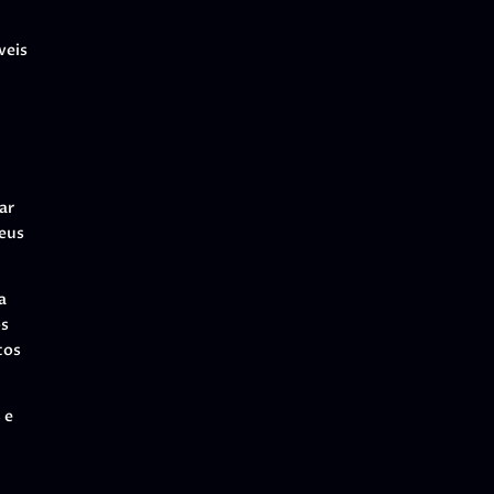
veis
ar
seus
a
os
tos
 e