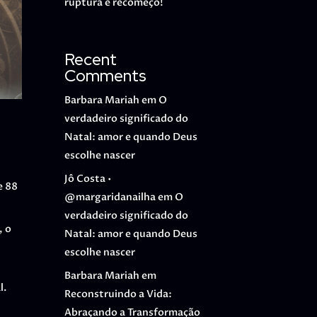
ruptura e recomeço!
Recent
Comments
Barbara Mariah
em
O
verdadeiro significado do
Natal: amor e quando Deus
escolhe nascer
Jô Costa •
e 88
@margaridanailha
em
O
verdadeiro significado do
, o
Natal: amor e quando Deus
escolhe nascer
Barbara Mariah
em
l.
Reconstruindo a Vida:
Abraçando a Transformação