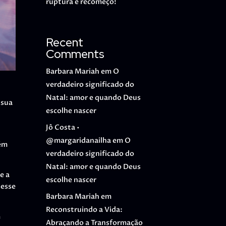
ruptura e recomeço!
Recent
Comments
Barbara Mariah
em
O
verdadeiro significado do
Natal: amor e quando Deus
 sua
escolhe nascer
Jô Costa •
@margaridanailha
em
O
rém
verdadeiro significado do
Natal: amor e quando Deus
e a
escolhe nascer
 esse
Barbara Mariah
em
Reconstruindo a Vida:
m
Abraçando a Transformação