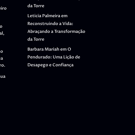
da Torre
eiro
Leticia Palmeira
em
Reconstruindo a Vida:
ho
Abraçando a Transformação
al,
da Torre
Barbara Mariah
em
O
xo
Pendurado: Uma Lição de
ua
Desapego e Confiança
ro.
sua