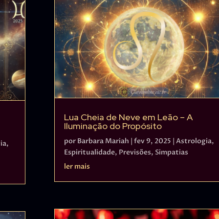
Lua Cheia de Neve em Leão – A
Iluminação do Propósito
por
Barbara Mariah
|
fev 9, 2025
|
Astrologia
,
ia
,
Espiritualidade
,
Previsões
,
Simpatias
ler mais