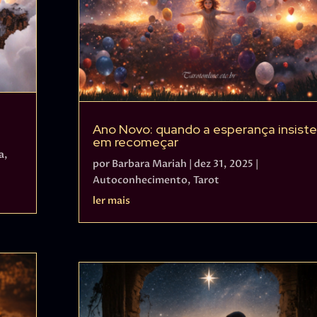
Ano Novo: quando a esperança insist
em recomeçar
a
,
por
Barbara Mariah
|
dez 31, 2025
|
Autoconhecimento
,
Tarot
ler mais