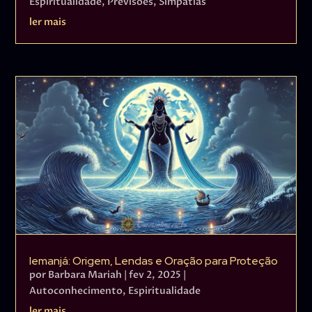
Espiritualidade
,
Previsões
,
Simpatias
ler mais
Iemanjá: Origem, Lendas e Oração para Proteção
por
Barbara Mariah
|
fev 2, 2025
|
Autoconhecimento
,
Espiritualidade
ler mais