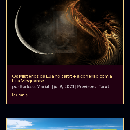
Os Mistérios da Lua no tarot e a conexão com a
Lua Minguante
por
Barbara Mariah
|
jul 9, 2023
|
Previsões
,
Tarot
ler mais