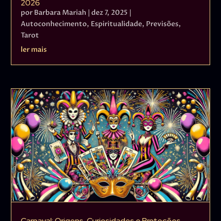
2026
por
Barbara Mariah
|
dez 7, 2025
|
Autoconhecimento
,
Espiritualidade
,
Previsões
,
Tarot
ler mais
Carnaval: Origens, Curiosidades e Proteções