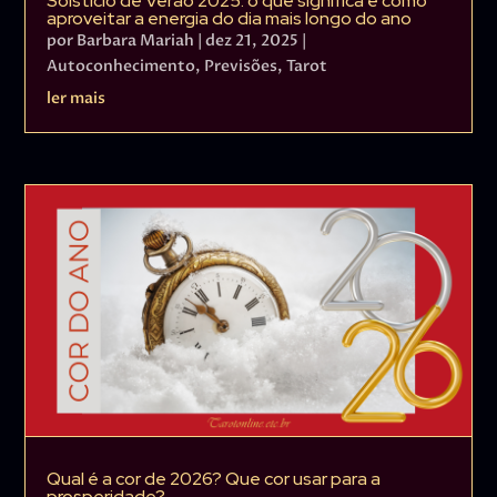
Solstício de Verão 2025: o que significa e como
aproveitar a energia do dia mais longo do ano
por
Barbara Mariah
|
dez 21, 2025
|
Autoconhecimento
,
Previsões
,
Tarot
ler mais
Qual é a cor de 2026? Que cor usar para a
prosperidade?