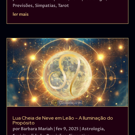
Previsões
,
Simpatias
,
Tarot
ler mais
Lua Cheia de Neve em Leão – A Iluminação do
Propósito
por
Barbara Mariah
|
fev 9, 2025
|
Astrologia
,