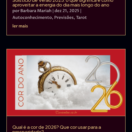
Solstício de Verão 2025: o que significa e como
aproveitar a energia do dia mais longo do ano
por
Barbara Mariah
|
dez 21, 2025
|
Autoconhecimento
,
Previsões
,
Tarot
ler mais
Qual é a cor de 2026? Que cor usar para a
prosperidade?