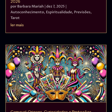
2026
por
Barbara Mariah
|
dez 7, 2025
|
Autoconhecimento
,
Espiritualidade
,
Previsões
,
Tarot
ler mais
Carnaval: Origens, Curiosidades e Proteções