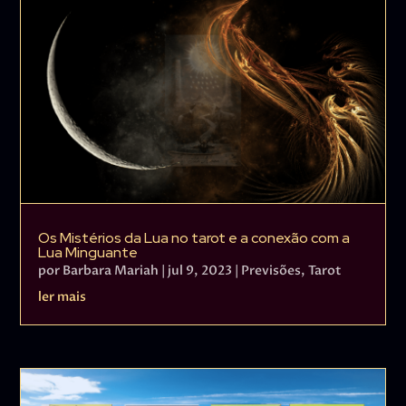
Os Mistérios da Lua no tarot e a conexão com a
Lua Minguante
por
Barbara Mariah
|
jul 9, 2023
|
Previsões
,
Tarot
ler mais