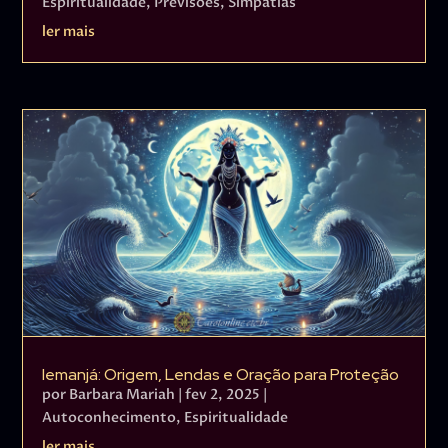
Espiritualidade
,
Previsões
,
Simpatias
ler mais
Iemanjá: Origem, Lendas e Oração para Proteção
por
Barbara Mariah
|
fev 2, 2025
|
Autoconhecimento
,
Espiritualidade
ler mais