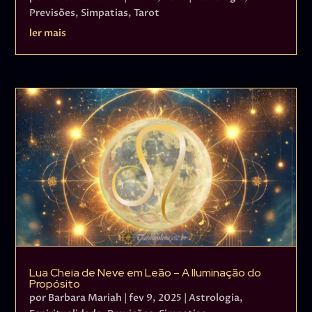
Previsões
,
Simpatias
,
Tarot
ler mais
Lua Cheia de Neve em Leão – A Iluminação do
Propósito
por
Barbara Mariah
|
fev 9, 2025
|
Astrologia
,