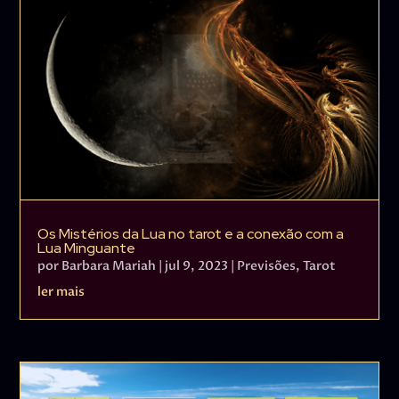
Os Mistérios da Lua no tarot e a conexão com a
Lua Minguante
por
Barbara Mariah
|
jul 9, 2023
|
Previsões
,
Tarot
ler mais