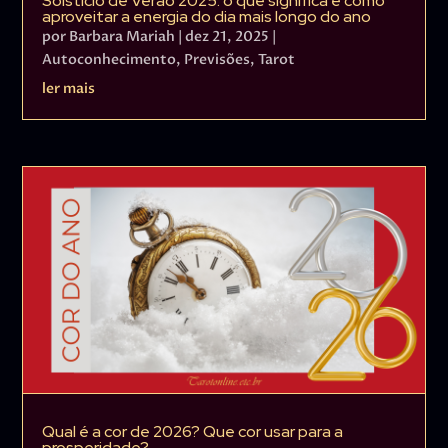
Solstício de Verão 2025: o que significa e como
aproveitar a energia do dia mais longo do ano
por
Barbara Mariah
|
dez 21, 2025
|
Autoconhecimento
,
Previsões
,
Tarot
ler mais
Qual é a cor de 2026? Que cor usar para a
prosperidade?