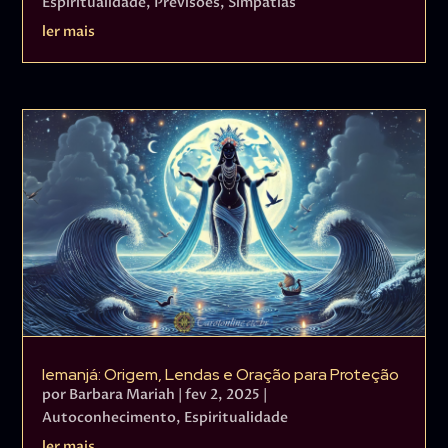
Espiritualidade
,
Previsões
,
Simpatias
ler mais
Iemanjá: Origem, Lendas e Oração para Proteção
por
Barbara Mariah
|
fev 2, 2025
|
Autoconhecimento
,
Espiritualidade
ler mais