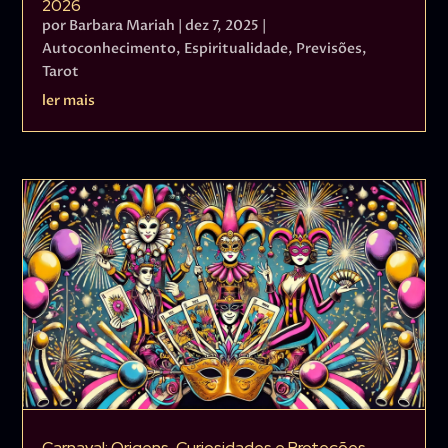
2026
por
Barbara Mariah
|
dez 7, 2025
|
Autoconhecimento
,
Espiritualidade
,
Previsões
,
Tarot
ler mais
Carnaval: Origens, Curiosidades e Proteções