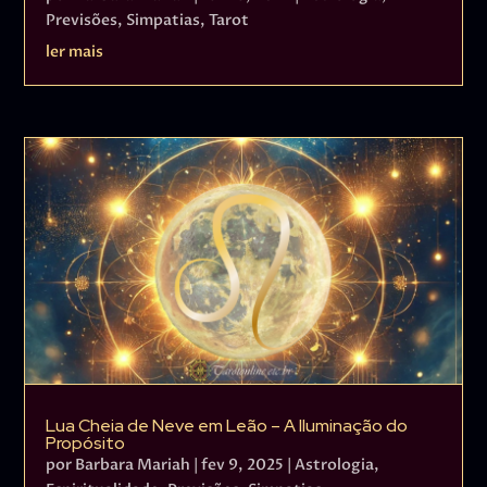
Previsões
,
Simpatias
,
Tarot
ler mais
Lua Cheia de Neve em Leão – A Iluminação do
Propósito
por
Barbara Mariah
|
fev 9, 2025
|
Astrologia
,