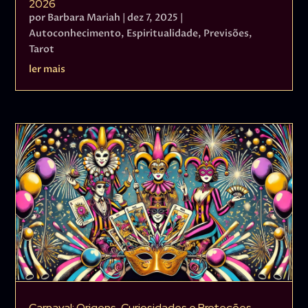
2026
por
Barbara Mariah
|
dez 7, 2025
|
Autoconhecimento
,
Espiritualidade
,
Previsões
,
Tarot
ler mais
Carnaval: Origens, Curiosidades e Proteções