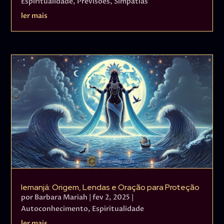
Espiritualidade
,
Previsões
,
Simpatias
ler mais
Iemanjá: Origem, Lendas e Oração para Proteção
por
Barbara Mariah
|
fev 2, 2025
|
Autoconhecimento
,
Espiritualidade
ler mais