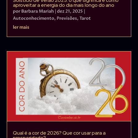
Solstício de Verão 2025: o que significa e como
aproveitar a energia do dia mais longo do ano
por
Barbara Mariah
|
dez 21, 2025
|
Autoconhecimento
,
Previsões
,
Tarot
ler mais
Qual é a cor de 2026? Que cor usar para a
prosperidade?