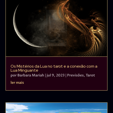
Os Mistérios da Lua no tarot e a conexão com a
Lua Minguante
por
Barbara Mariah
|
jul 9, 2023
|
Previsões
,
Tarot
ler mais