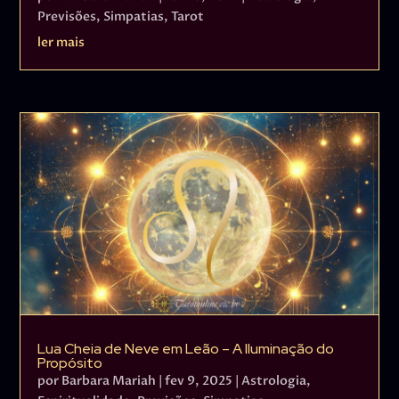
Previsões
,
Simpatias
,
Tarot
ler mais
Lua Cheia de Neve em Leão – A Iluminação do
Propósito
por
Barbara Mariah
|
fev 9, 2025
|
Astrologia
,