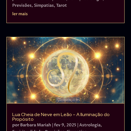
Previsões
,
Simpatias
,
Tarot
ler mais
Lua Cheia de Neve em Leão – A Iluminação do
Propósito
por
Barbara Mariah
|
fev 9, 2025
|
Astrologia
,