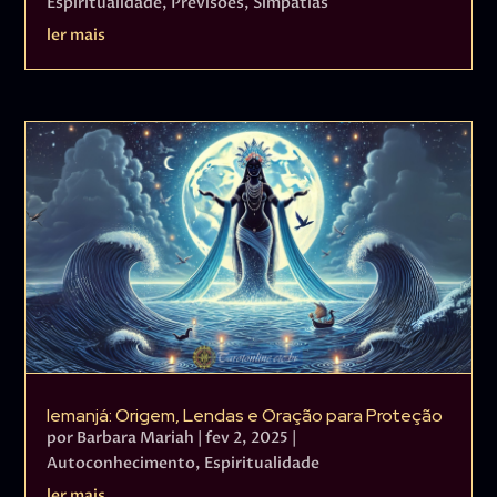
Espiritualidade
,
Previsões
,
Simpatias
ler mais
Iemanjá: Origem, Lendas e Oração para Proteção
por
Barbara Mariah
|
fev 2, 2025
|
Autoconhecimento
,
Espiritualidade
ler mais