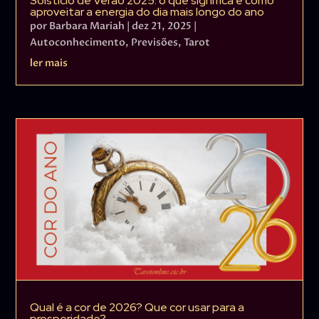
Solstício de Verão 2025: o que significa e como
aproveitar a energia do dia mais longo do ano
por
Barbara Mariah
|
dez 21, 2025
|
Autoconhecimento
,
Previsões
,
Tarot
ler mais
Qual é a cor de 2026? Que cor usar para a
prosperidade?