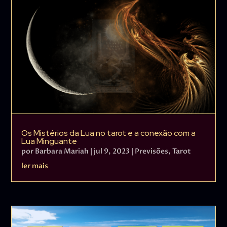
Os Mistérios da Lua no tarot e a conexão com a
Lua Minguante
por
Barbara Mariah
|
jul 9, 2023
|
Previsões
,
Tarot
ler mais