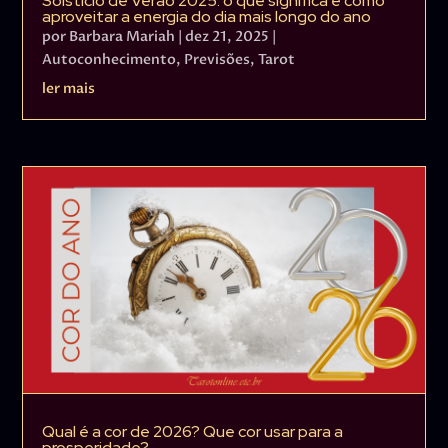
Solstício de Verão 2025: o que significa e como
aproveitar a energia do dia mais longo do ano
por
Barbara Mariah
|
dez 21, 2025
|
Autoconhecimento
,
Previsões
,
Tarot
ler mais
Qual é a cor de 2026? Que cor usar para a
prosperidade?