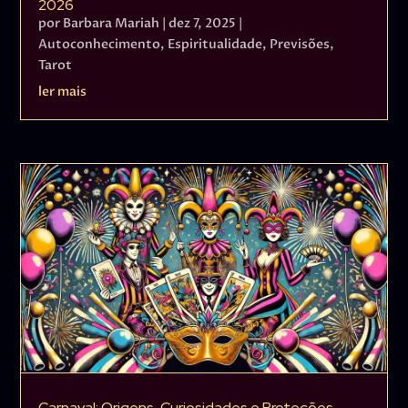
2026
por
Barbara Mariah
|
dez 7, 2025
|
Autoconhecimento
,
Espiritualidade
,
Previsões
,
Tarot
ler mais
Carnaval: Origens, Curiosidades e Proteções