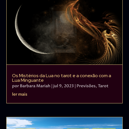
Os Mistérios da Lua no tarot e a conexão com a
Lua Minguante
por
Barbara Mariah
|
jul 9, 2023
|
Previsões
,
Tarot
ler mais