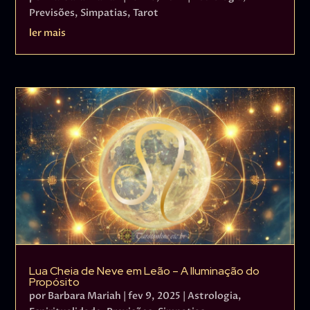
Previsões
,
Simpatias
,
Tarot
ler mais
Lua Cheia de Neve em Leão – A Iluminação do
Propósito
por
Barbara Mariah
|
fev 9, 2025
|
Astrologia
,