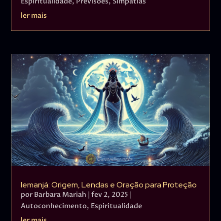
Espiritualidade
,
Previsões
,
Simpatias
ler mais
Iemanjá: Origem, Lendas e Oração para Proteção
por
Barbara Mariah
|
fev 2, 2025
|
Autoconhecimento
,
Espiritualidade
ler mais