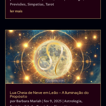
Previsões
,
Simpatias
,
Tarot
ler mais
Lua Cheia de Neve em Leão – A Iluminação do
Propósito
por
Barbara Mariah
|
fev 9, 2025
|
Astrologia
,