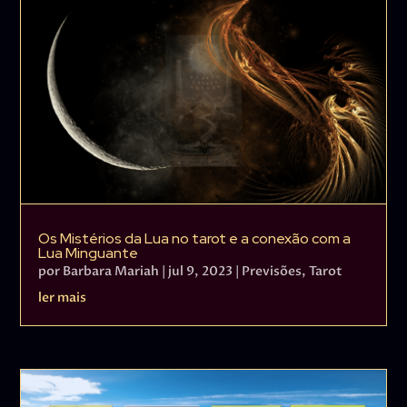
Os Mistérios da Lua no tarot e a conexão com a
Lua Minguante
por
Barbara Mariah
|
jul 9, 2023
|
Previsões
,
Tarot
ler mais