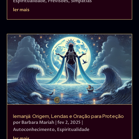
Espiritualidade
,
Previsões
,
Simpatias
ler mais
Iemanjá: Origem, Lendas e Oração para Proteção
por
Barbara Mariah
|
fev 2, 2025
|
Autoconhecimento
,
Espiritualidade
ler mais