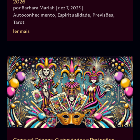
2026
por
Barbara Mariah
|
dez 7, 2025
|
Autoconhecimento
,
Espiritualidade
,
Previsões
,
Tarot
ler mais
Carnaval: Origens, Curiosidades e Proteções