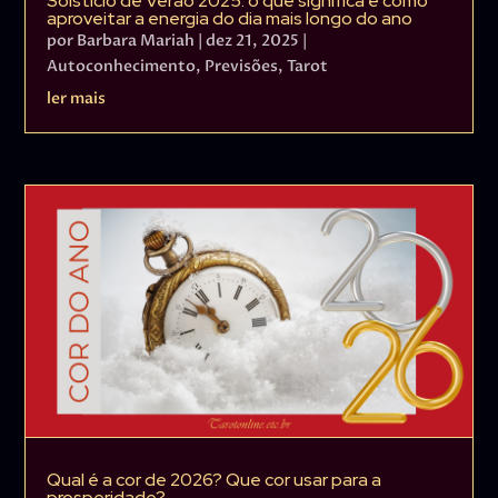
Solstício de Verão 2025: o que significa e como
aproveitar a energia do dia mais longo do ano
por
Barbara Mariah
|
dez 21, 2025
|
Autoconhecimento
,
Previsões
,
Tarot
ler mais
Qual é a cor de 2026? Que cor usar para a
prosperidade?