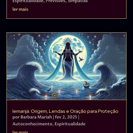
Espiritualidade
,
Previsões
,
Simpatias
ler mais
Iemanjá: Origem, Lendas e Oração para Proteção
por
Barbara Mariah
|
fev 2, 2025
|
Autoconhecimento
,
Espiritualidade
ler mais