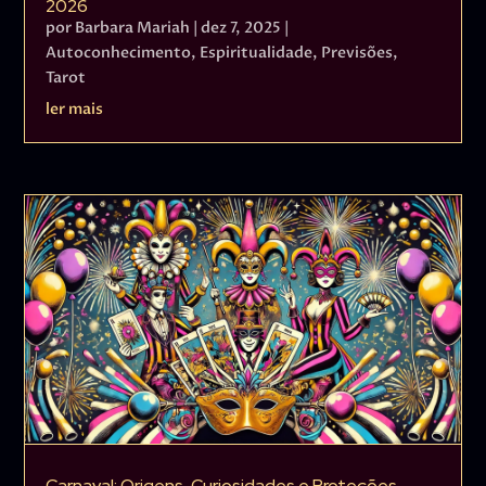
2026
por
Barbara Mariah
|
dez 7, 2025
|
Autoconhecimento
,
Espiritualidade
,
Previsões
,
Tarot
ler mais
Carnaval: Origens, Curiosidades e Proteções