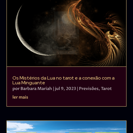
Os Mistérios da Lua no tarot e a conexão com a
Lua Minguante
por
Barbara Mariah
|
jul 9, 2023
|
Previsões
,
Tarot
ler mais