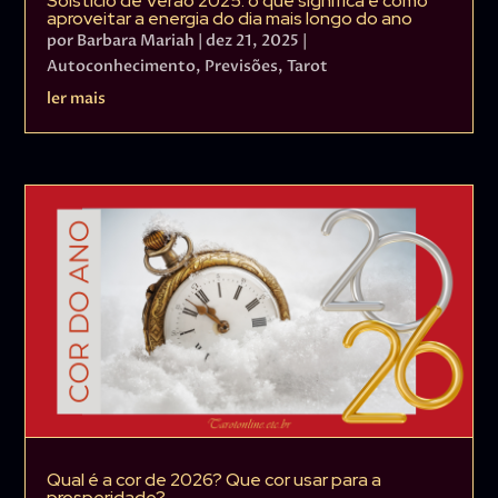
Solstício de Verão 2025: o que significa e como
aproveitar a energia do dia mais longo do ano
por
Barbara Mariah
|
dez 21, 2025
|
Autoconhecimento
,
Previsões
,
Tarot
ler mais
Qual é a cor de 2026? Que cor usar para a
prosperidade?