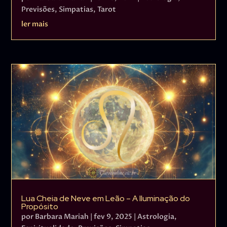
Previsões
,
Simpatias
,
Tarot
ler mais
Lua Cheia de Neve em Leão – A Iluminação do
Propósito
por
Barbara Mariah
|
fev 9, 2025
|
Astrologia
,