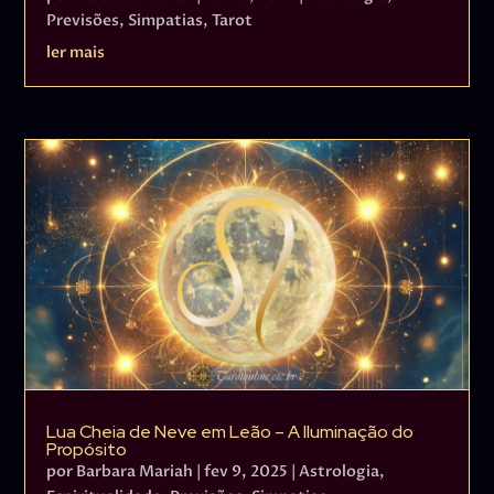
Previsões
,
Simpatias
,
Tarot
ler mais
Lua Cheia de Neve em Leão – A Iluminação do
Propósito
por
Barbara Mariah
|
fev 9, 2025
|
Astrologia
,