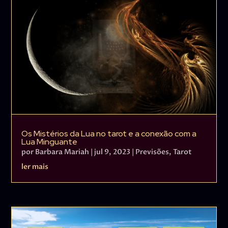
Os Mistérios da Lua no tarot e a conexão com a
Lua Minguante
por
Barbara Mariah
|
jul 9, 2023
|
Previsões
,
Tarot
ler mais