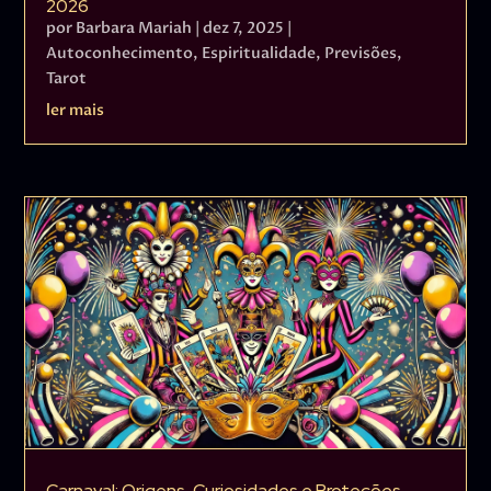
2026
por
Barbara Mariah
|
dez 7, 2025
|
Autoconhecimento
,
Espiritualidade
,
Previsões
,
Tarot
ler mais
Carnaval: Origens, Curiosidades e Proteções