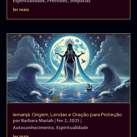
Espiritualidade
,
Previsões
,
Simpatias
ler mais
Iemanjá: Origem, Lendas e Oração para Proteção
por
Barbara Mariah
|
fev 2, 2025
|
Autoconhecimento
,
Espiritualidade
ler mais