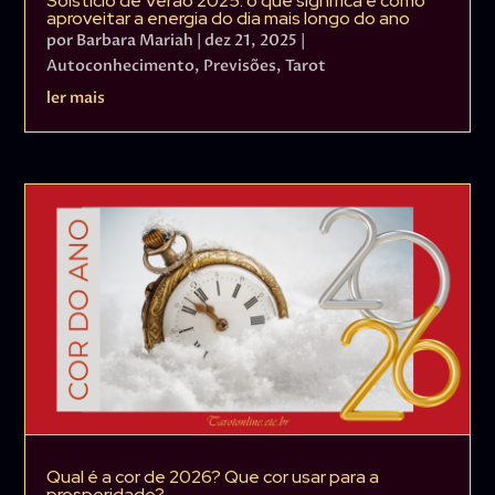
Solstício de Verão 2025: o que significa e como
aproveitar a energia do dia mais longo do ano
por
Barbara Mariah
|
dez 21, 2025
|
Autoconhecimento
,
Previsões
,
Tarot
ler mais
Qual é a cor de 2026? Que cor usar para a
prosperidade?